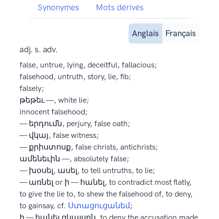
Synonymes
Mots dérivés
Anglais
Français
adj. s. adv.
false, untrue, lying, deceitful, fallacious;
falsehood, untruth, story, lie, fib;
falsely;
թեթեւ —, white lie;
innocent falsehood;
— երդումն, perjury, false oath;
— վկայ, false witness;
— քրիստոսք, false christs, antichrists;
ամենեւին —, absolutely false;
— խօսել, ասել, to tell untruths, to lie;
— առնել or ի — հանել, to contradict most flatly,
to give the lie to, to shew the falsehood of, to deny,
to gainsay, cf.
Ստացուցանեմ
;
ի — հանել զկայսրն, to deny the accusation made