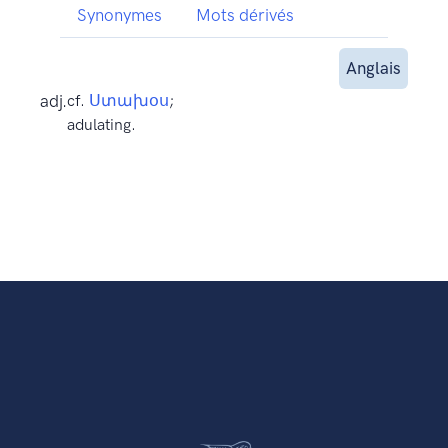
Synonymes
Mots dérivés
Anglais
adj.
cf.
Ստախօս
;
adulating.