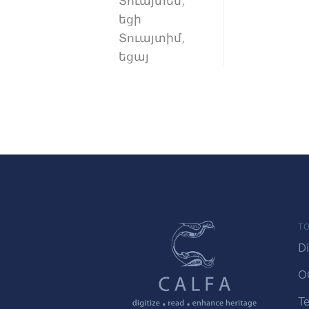
Տուայտեմ,
եցի
Տուայտիմ,
եցայ
TO
Di
O
Te