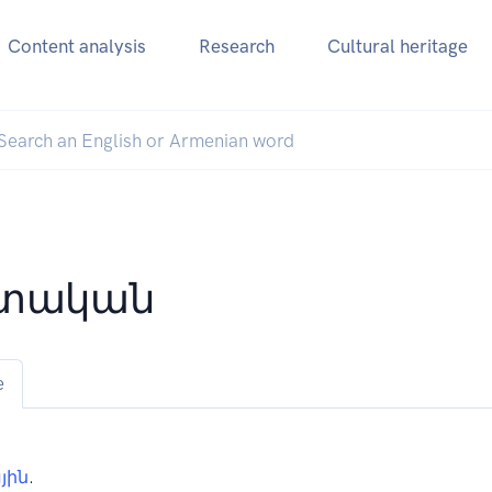
Content analysis
Research
Cultural heritage
րտական
e
յին
.