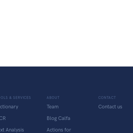
OLS & SERVICES
ABOUT
CONTACT
ctionary
Team
Contact us
CR
Blog Calfa
xt Analysis
Actions for