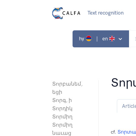
Text recognition
hy
| en
Տո
Տորբանեմ,
եցի
Տորգ, ի
Articl
Տորդիկ
Տորմիղ
Տորմիղ
cf.
Տորտա
նաւաց