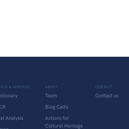
OLS & SERVICES
ABOUT
CONTACT
ctionary
Team
Contact us
CR
Blog Calfa
xt Analysis
Actions for
Cultural Heritage