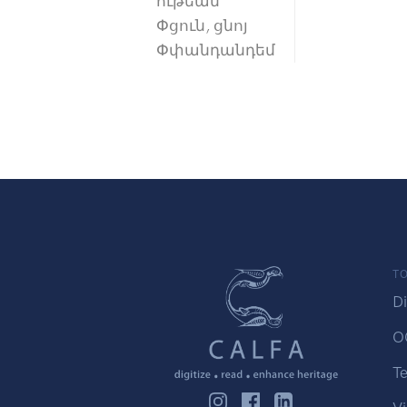
ութեան
Փցուն, ցնոյ
Փփանդանդեմ
TO
Di
O
Te