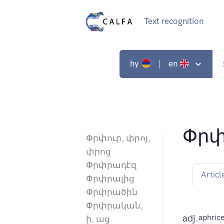
Text recognition
hy
| en
Փրփ
Փրփուր, փրոյ,
փրոց
Փրփրադէզ
Articl
Փրփրալից
Փրփրածին
Փրփրական,
adj.
aphric
ի, աց