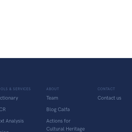
OLS & SERVICES
ABOUT
CONTACT
ctionary
Team
Contact us
CR
Blog Calfa
xt Analysis
Actions for
Cultural Heritage