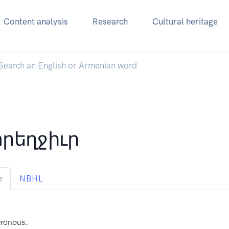
Content analysis
Research
Cultural heritage
րեղջիւր
e
NBHL
eronous.