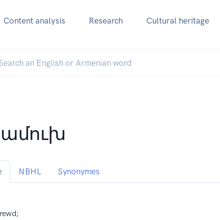
Content analysis
Research
Cultural heritage
ամուխ
e
NBHL
Synonymes
hrewd;