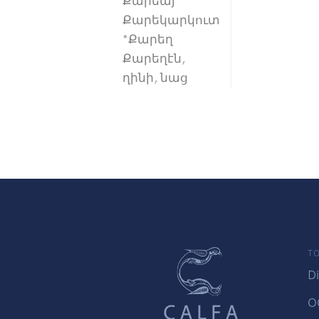
Քարեայ
Քարեկարկուտ
*Քարեղ
Քարեղէն,
ղինի, նաց
TO
Di
O