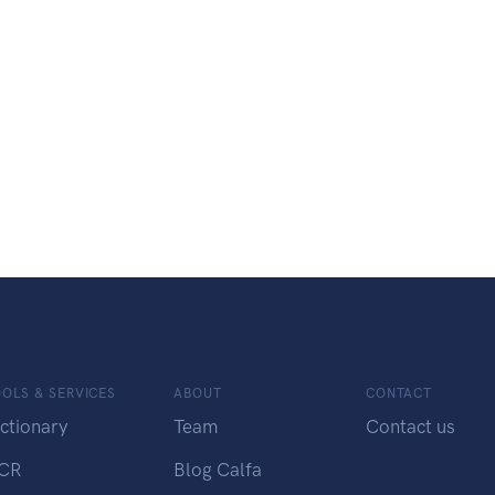
OLS & SERVICES
ABOUT
CONTACT
ctionary
Team
Contact us
CR
Blog Calfa