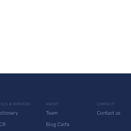
OLS & SERVICES
ABOUT
CONTACT
ctionary
Team
Contact us
CR
Blog Calfa