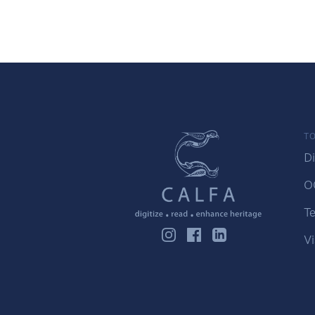
TO
Di
O
Te
Vi