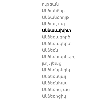
ութեան
Անձանձիր
Անձանձրոյթ
Անձաւ, աց
Անձաւախիտ
Անձեռագործ
Անձեռակերտ
Անձեռն
Անձեռնարկելի,
լւոյ, լեաց
Անձեռնընդել
Անձեռնկալ
Անձեռնհաս
Անձեռոց, աց
Անձեռոցիկ