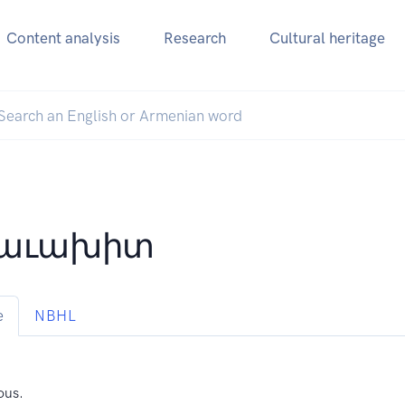
Content analysis
Research
Cultural heritage
ձաւախիտ
e
NBHL
ous.