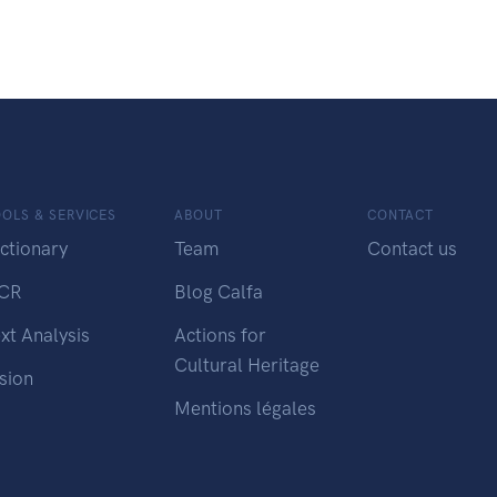
OLS & SERVICES
ABOUT
CONTACT
ctionary
Team
Contact us
CR
Blog Calfa
xt Analysis
Actions for
Cultural Heritage
sion
Mentions légales