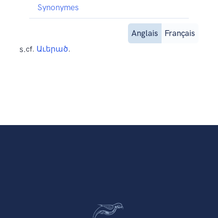
Synonymes
Anglais
Français
s.
cf.
Աւերած
.