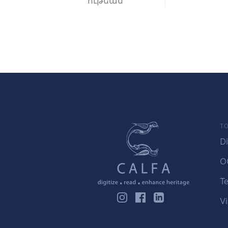
ութեան
TO
Di
O
Te
Vi