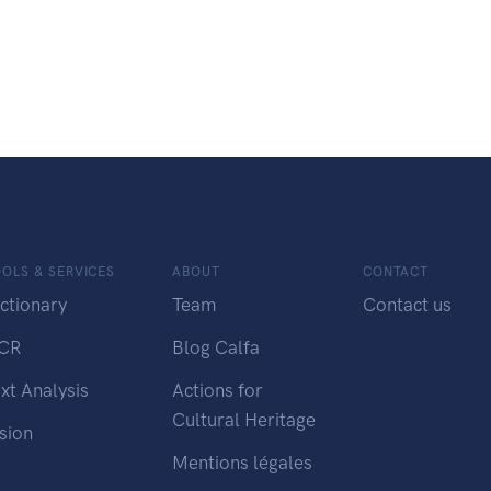
OLS & SERVICES
ABOUT
CONTACT
ctionary
Team
Contact us
CR
Blog Calfa
xt Analysis
Actions for
Cultural Heritage
sion
Mentions légales