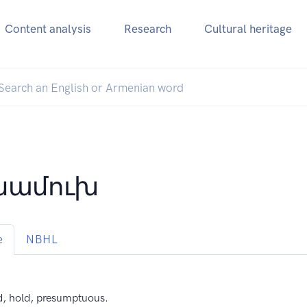
Content analysis
Research
Cultural heritage
նամուխ
e
NBHL
d, hold, presumptuous.