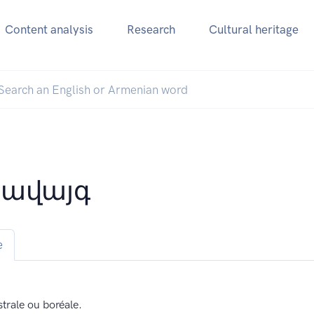
Content analysis
Research
Cultural heritage
ավայգ
e
strale ou boréale.