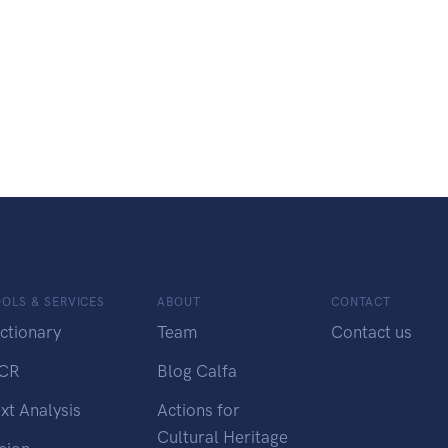
OLS & SERVICES
ABOUT
CONTACT
ctionary
Team
Contact us
CR
Blog Calfa
xt Analysis
Actions for
Cultural Heritage