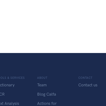
OLS & SERVICES
ABOUT
CONTACT
ctionary
Team
Contact us
CR
Blog Calfa
xt Analysis
Actions for