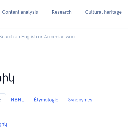
Content analysis
Research
Cultural heritage
րիկ
e
NBHL
Étymologie
Synonymes
ցիկ
.