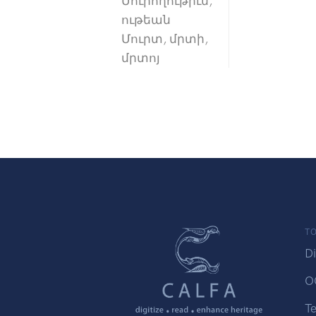
Մուրողութիւն,
ութեան
Մուրտ, մրտի,
մրտոյ
TO
Di
O
Te