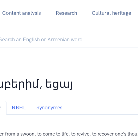
Content analysis
Research
Cultural heritage
աբերիմ, եցայ
e
NBHL
Synonymes
er from a swoon, to come to life, to revive, to recover one's tho