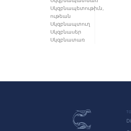
Սկզբնապատճառ
Սկզբնապետութիւն,
ութեան
Սկզբնապտուղ
Սկզբնասեր
Սկզբնատառ
TO
Di