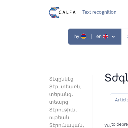
Text recognition
hy
| en
Տժգ
Տէգընկէց
Տէր, տեառն,
տերանց,
Articl
տեարց
Տէրութիւն,
ութեան
va.
to depre
Տէրունական,