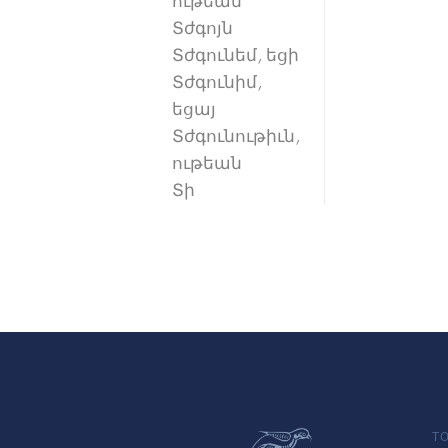
ութեան
Տժգոյն
Տժգունեմ, եցի
Տժգունիմ,
եցայ
Տժգունութիւն,
ութեան
Տի
TO