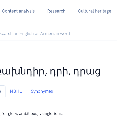
Content analysis
Research
Cultural heritage
ախնդիր, դրի, դրաց
e
NBHL
Synonymes
 for glory, ambitious, vainglorious.