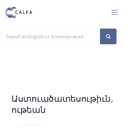
Աստուածատեսութիւն,
ութեան