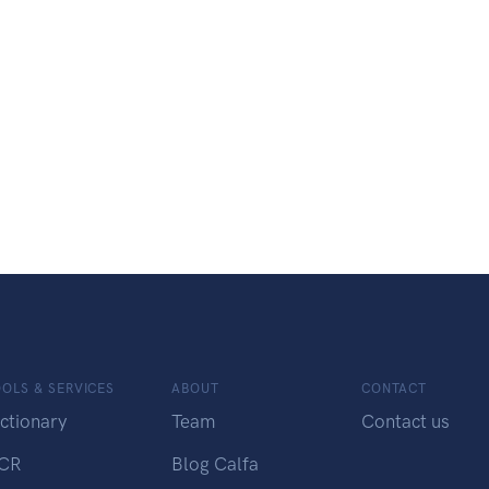
OLS & SERVICES
ABOUT
CONTACT
ctionary
Team
Contact us
CR
Blog Calfa