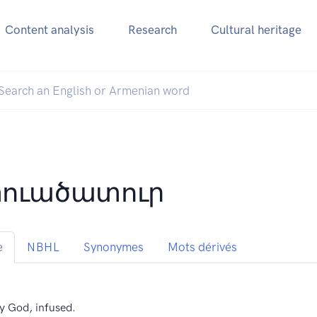
Content analysis
Research
Cultural heritage
ուածատուր
e
NBHL
Synonymes
Mots dérivés
y God, infused.