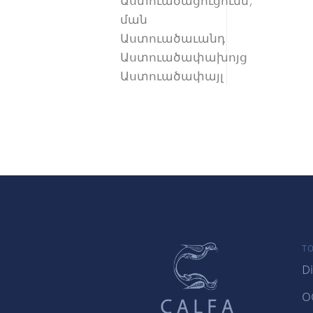
Աստուածացուցումն,
ման
Աստուածաւանդ
Աստուածափախոյց
Աստուածափայլ
TO
Di
O